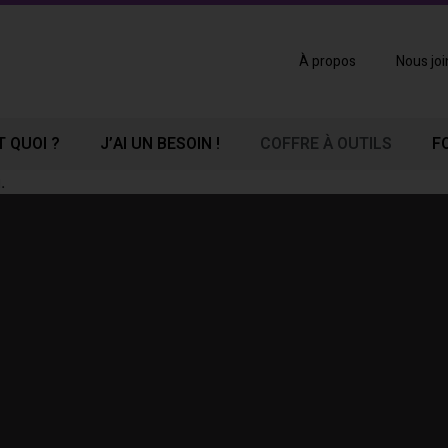
À propos
Nous joi
T QUOI ?
J’AI UN BESOIN !
COFFRE À OUTILS
F
.