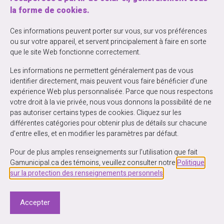
la forme de cookies.
Ces informations peuvent porter sur vous, sur vos préférences
ou sur votre appareil, et servent principalement à faire en sorte
que le site Web fonctionne correctement.
Les informations ne permettent généralement pas de vous
identifier directement, mais peuvent vous faire bénéficier d’une
expérience Web plus personnalisée. Parce que nous respectons
votre droit à la vie privée, nous vous donnons la possibilité de ne
pas autoriser certains types de cookies. Cliquez sur les
différentes catégories pour obtenir plus de détails sur chacune
d’entre elles, et en modifier les paramètres par défaut.
© 2026 - Gestion des actifs municipaux du Québec - Tous droits réservés
Pour de plus amples renseignements sur l’utilisation que fait
Gamunicipal.ca des témoins, veuillez consulter notre
Politique
Plan du site
Politique sur la gestion des données
sur la protection des renseignements personnels
.
Conception Activis
Votre agence web
Accepter