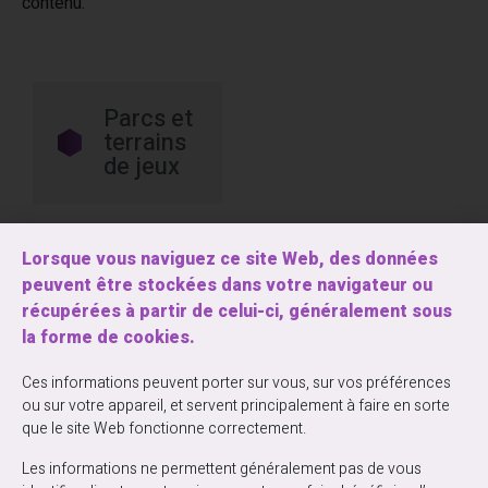
contenu.
Parcs et
terrains
de jeux
Lorsque vous naviguez ce site Web, des données
peuvent être stockées dans votre navigateur ou
récupérées à partir de celui-ci, généralement sous
la forme de cookies.
Entrez votre courriel ci-dessous pour vous
inscrire à notre infolettre la Ga’zette
Ces informations peuvent porter sur vous, sur vos préférences
ou sur votre appareil, et servent principalement à faire en sorte
que le site Web fonctionne correctement.
Les informations ne permettent généralement pas de vous