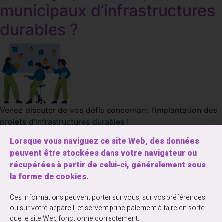
municipaux d’infrastructures
durables ?
Venez discuter de vos défis concernant l’implantation des
projets d’infrastructures durables !
Lorsque vous naviguez ce site Web, des données
peuvent être stockées dans votre navigateur ou
récupérées à partir de celui-ci, généralement sous
la forme de cookies.
Entrez votre courriel ci-dessous pour vous
inscrire à notre infolettre la Ga’zette
Ces informations peuvent porter sur vous, sur vos préférences
ou sur votre appareil, et servent principalement à faire en sorte
que le site Web fonctionne correctement.